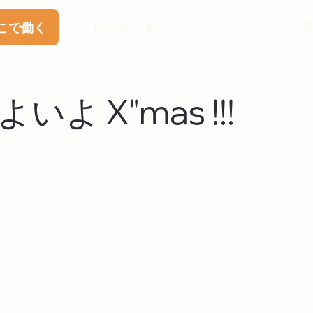
私たちについて
サービス
こで働く
HOME
いよ X"mas !!!