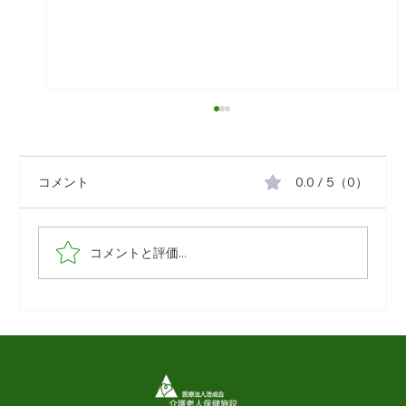
コメント
0.0 / 5（0）
コメントと評価...
概説： 「要支援」・「要介護」by ケア
マネジャー