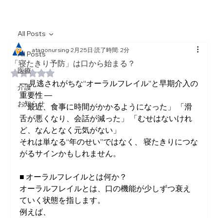
All Posts
atagonursing
2月25日
読了時間: 2分
All Posts
「寝たきり予防」は口から始まる？
医療
5つ星のうちNaNと評価されています。
― 見逃されがちな“オーラルフレイル”と早期介入の
介護
重要性 ―
お知らせ
「最近、食事に時間がかかるようになった」 「滑
舌が悪くなり、会話が減った」 「むせはないけれ
ど、なんとなく元気がない」
それは単なる“年のせい”ではなく、 寝たきりにつな
がるサインかもしれません。
■ オーラルフレイルとは何か？
オーラルフレイルとは、口の機能が少しずつ衰え
ていく状態を指します。
例えば、