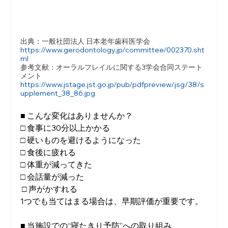
出典：一般社団法人 日本老年歯科医学会　
https://www.gerodontology.jp/committee/002370.sht
ml
参考文献：オーラルフレイルに関する3学会合同ステート
メント
https://www.jstage.jst.go.jp/pub/pdfpreview/jsg/38/s
upplement_38_86.jpg
■ こんな変化はありませんか？
□ 食事に30分以上かかる 
□ 硬いものを避けるようになった 
□ 食後に疲れる 
□ 体重が減ってきた 
□ 会話量が減った
 □ 声がかすれる
1つでも当てはまる場合は、早期評価が重要です。
■ 当施設での“寝たきり予防”への取り組み